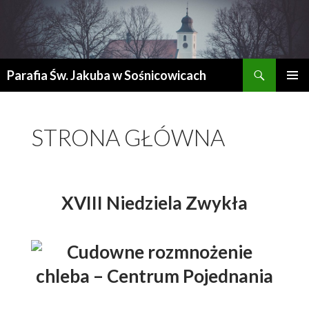
Szukaj
Parafia Św. Jakuba w Sośnicowicach
PRZESKOCZ
MENU
DO
GŁÓWN
TREŚCI
STRONA GŁÓWNA
XVIII Niedziela Zwykła