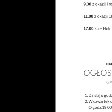
9.30
z okazji I 
11.00
z okazji 1
17.00
za + Helmu
OGŁ
OGŁOSZ
8
Dzisiaj o god
W czwartek o
O godz.18.00 