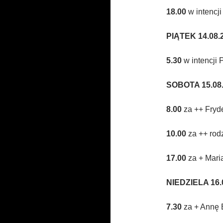
18.00
w intencji
PIĄTEK 14.08.2
5.30
w intencji
SOBOTA 15.08.
8.00
za ++ Fryde
10.00
za ++ rodz
17.00
za + Mari
N
IEDZIELA 16.
7.30
za + Annę B