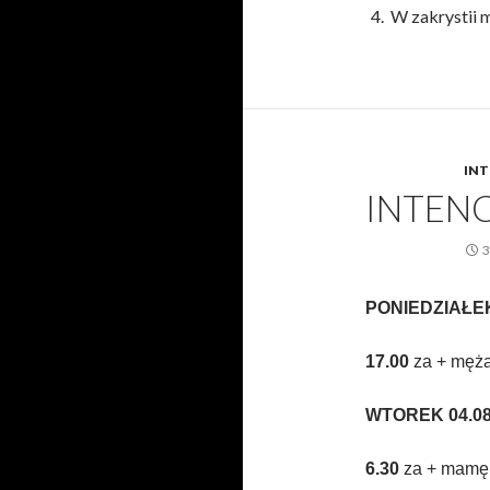
W zakrystii m
INT
INTENC
3
PONIEDZIAŁEK 
17.00
za + męża 
WTOREK 04.08.2
6.3
0
za + mamę 