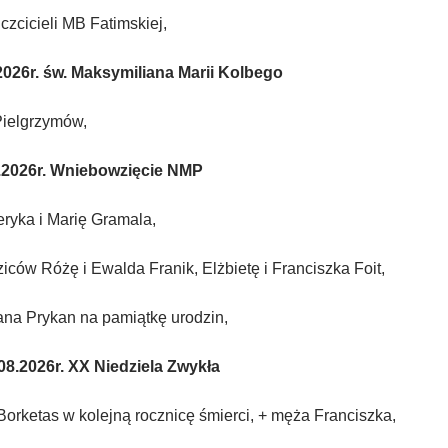
 czcicieli MB Fatimskiej,
026r. św. Maksymiliana Marii Kolbego
 Pielgrzymów,
2026r. Wniebowzięcie NMP
ryka i Marię Gramala,
iców Różę i Ewalda Franik, Elżbietę i Franciszka Foit,
ana Prykan na pamiątkę urodzin,
08.2026r. XX Niedziela Zwykła
orketas w kolejną rocznicę śmierci, + męża Franciszka,