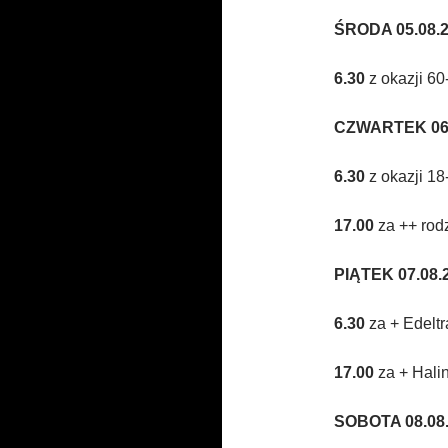
ŚRODA 05.08.20
6.30
z okazji 60
CZWARTEK 06.0
6.3
0
z okazji 18
17.00
za ++ rodz
PIĄTEK 07.08.2
6.30
za + Edelt
17.00
za + Hali
SOBOTA 08.08.