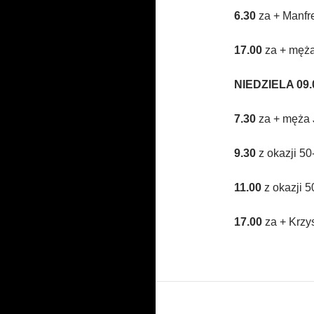
6.30
za + Manfr
17.00
za + męża
N
IEDZIELA 09.0
7.30
za + męża 
9.30
z
okazji 50
11.00
z okazji 
17.00
za + Krzy