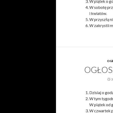
W piątek o go
W sobotę prz
i kwiatów.
W przyszłą ni
W zakrystii m
OGŁ
OGŁOSZ
3
Dzisiaj o god
W tym tygodni
W piątek od 
W czwartek p