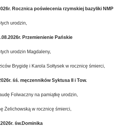
26r. Rocznica poświecenia rzymskiej bazyliki NMP
-tych urodzin,
8.2026r. Przemienienie Pańskie
-tych urodzin Magdaleny,
iców Brygidę i Karola Sołtysek w rocznicę śmierci,
026r. śś. męczenników Syktusa II i Tow.
raudę Folwaczny na pamiątkę urodzin,
nę Żelichowską w rocznicę śmierci,
2026r. św.Dominika