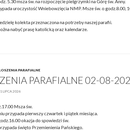
dz. 5.30 msza św. na rozpoczęcie pielgrzymki na Górę św. Anny.
ypada uroczystość Wniebowzięcia NMP. Msze św. o godz.8.00, 10,
edzielę kolekta przeznaczona na potrzeby naszej parafii.
ożna nabyć prasę katolicką oraz kalendarze.
OSZENIA PARAFIALNE
ENIA PARAFIALNE 02-08-2026
1 LIPCA 2026
z.17.00 Msza św.
u przypada pierwszy czwartek i piątek miesiąca.
godz.16.00 okazja do spowiedzi św.
rzypada święto Przemienienia Pańskiego.