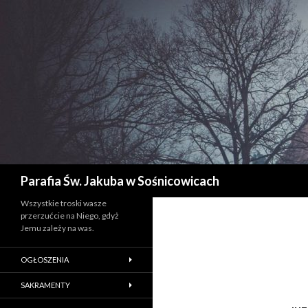
Szukaj
Parafia Św. Jakuba w Sośnicowicach
Wszystkie troski wasze
przerzućcie na Niego, gdyż
Jemu zależy na was.
OGŁOSZENIA
SAKRAMENTY