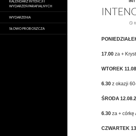
INT
KALENDARZ INTENCJI I
WYDARZEŃ PARAFIALNYCH
INTENC
WYDARZENIA
8
SŁOWO PROBOSZCZA
PONIEDZIAŁEK 
17.00
za + Krys
WTOREK 11.08.
6.30
z okazji 60
ŚRODA 12.08.20
6.30
za + córkę
CZWARTEK 13.0