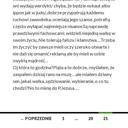
oni wydają werdykt/ chyba, że będzie nokaut albo
ippon jak w judo/..dobrze przypatrują każdemu
ruchowi zawodnika, oceniają jego szanse, potrafią
często wyłapać najmniejsze niuanse.Są naprawdę
prawdziwymi fachowcami, widzieli niejedną walkę w
swoim życiu..Nie tolerują fałszu i kłamstwa….Trzeba
im życzyć by zawsze mieli oczy szeroko otwarte i
nie dali się omamić reklamą ale by mieli w sobie
zwykłą mądrość…
Oj która to godzina?Piąta a to dobrze.. myślałem, że
zaspałem dzisiaj rano na mszę …ale miałem dziwny
sen..jakaś walka..sędziowanie, wybieranie..o co tu
chodzi?No to mknę do P.Jezusa….
← POPRZEDNIE
1
…
20
21