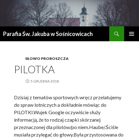
Szukaj
Parafia Św. Jakuba w Sośnicowicach
PRZESKOCZ
MENU
DO
GŁÓWN
TREŚCI
SŁOWO PROBOSZCZA
PILOTKA
5 GRUDNIA 2018
Dzisiaj z tematów sportowych wręcz przelatujemy
do spraw lotniczych a dokładnie mówiąc do
PILOTKI.Wujek Google oczywiście służy
informacją, że to rodzaj czapki skórzanej
przeznaczonej dla pilotów/po niem.Haube/.Ściśle
musiała przylegać do głowy.Była przystosowana do