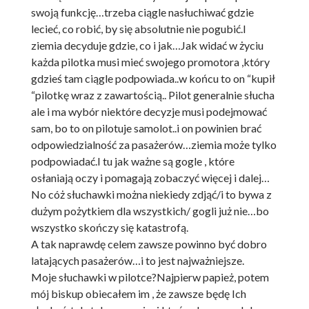
swoją funkcję…trzeba ciągle nasłuchiwać gdzie
lecieć, co robić, by się absolutnie nie pogubić.I
ziemia decyduje gdzie, co i jak…Jak widać w życiu
każda pilotka musi mieć swojego promotora ,który
gdzieś tam ciągle podpowiada..w końcu to on “kupił
“pilotkę wraz z zawartością.. Pilot generalnie słucha
ale i ma wybór niektóre decyzje musi podejmować
sam, bo to on pilotuje samolot..i on powinien brać
odpowiedzialność za pasażerów…ziemia może tylko
podpowiadać.I tu jak ważne są gogle , które
osłaniają oczy i pomagają zobaczyć więcej i dalej…
No cóż słuchawki można niekiedy zdjąć/i to bywa z
dużym pożytkiem dla wszystkich/ gogli już nie…bo
wszystko skończy się katastrofą.
A tak naprawdę celem zawsze powinno być dobro
latających pasażerów…i to jest najważniejsze.
Moje słuchawki w pilotce?Najpierw papież, potem
mój biskup obiecałem im , że zawsze będę Ich