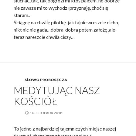
słuchać..tak, tak pogrozi mi ktoś palcem..no dobrze
nie zawsze mi to wychodzi przyznaję, choć się
staram..
Ściągnę na chwilę pilotkę..jak fajnie wreszcie cicho,
nikt nic nie gada…dobra, dobra potem założę ,ale
teraz nareszcie chwila ciszy…
SŁOWO PROBOSZCZA
MEDYTUJĄC NASZ
KOŚCIÓŁ
16 LISTOPADA 2018
To jedno z najbardziej tajemniczych miejsc naszej
świątyni..charakterystyczna wnęka w