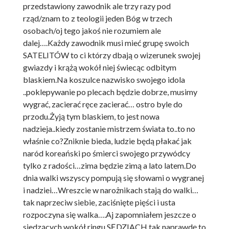
przedstawiony zawodnik ale trzy razy pod
rząd/znam to z teologii jeden Bóg w trzech
osobach/oj tego jakoś nie rozumiem ale
dalej….Każdy zawodnik musi mieć grupę swoich
SATELITÓW to ci którzy dbają o wizerunek swojej
gwiazdy i krążą wokół niej świecąc odbitym
blaskiem.Na koszulce nazwisko swojego idola
..poklepywanie po plecach będzie dobrze, musimy
wygrać, zacierać ręce zacierać… ostro byle do
przodu.Żyją tym blaskiem, to jest nowa
nadzieja..kiedy zostanie mistrzem świata to..to no
właśnie co?Zniknie bieda, ludzie będą płakać jak
naród koreański po śmierci swojego przywódcy
tylko z radości…zima będzie zimą a lato latem.Do
dnia walki wszyscy pompują się słowami o wygranej
i nadziei…Wreszcie w narożnikach stają do walki…
tak naprzeciw siebie, zaciśnięte pięści i usta
rozpoczyna się walka….Aj zapomniałem jeszcze o
siedzących wokół ringu SĘDZIACH tak naprawdę to