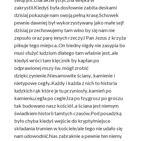
zakrystii.Kiedyś była dosłownie zabita deskami
dzisiaj pokazuje nam swoją pełną krasę.Schowek
pewnie dawniej był wykorzystywany jako małe sejf
dzisiaj przechowujemy tam wino by się nam nie
zepsuło oraz parę innych rzeczy.I Pan Jezus z krzyża
pilnuje tego miejsca..On biedny nigdy nie zasypia bo
musi służyć ludziom dlatego tam właśnie jest..ale
kiedyś wróci tam klęcznik by kapłan po
odprawionej mszy św. mógł zrobić
dziękczynienie.Niesamowite ściany.. kamienie i
nietypowe cegły..Każdy i każda z nich to historia
ludzkich rąk które je tu przyniosły..kamień po
kamieniu,cegła po cegle,łza po łzy,grosz po groszu
tak budowano nasz kościół..a ściana jest niemym
świadkiem historii tamtych czasów.Pod posadzką
było chyba kiedyś wejście do krypty/miejsce
składania trumien w kościele/ale tego nie udało się
nam udowodnić.Nas zabraknie a pewnie ten niemy