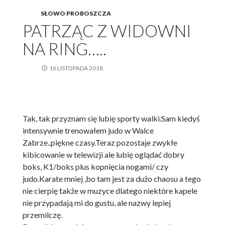
SŁOWO PROBOSZCZA
PATRZĄC Z WIDOWNI
NA RING…..
16 LISTOPADA 2018
Tak, tak przyznam się lubię sporty walki.Sam kiedyś
intensywnie trenowałem judo w Walce
Zabrze..piękne czasy.Teraz pozostaje zwykłe
kibicowanie w telewizji ale lubię oglądać dobry
boks, K1/boks plus kopnięcia nogami/ czy
judo.Karate mniej ,bo tam jest za dużo chaosu a tego
nie cierpię także w muzyce dlatego niektóre kapele
nie przypadają mi do gustu, ale nazwy lepiej
przemilczę.