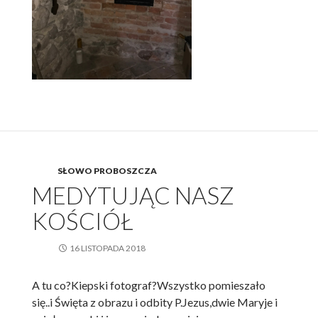
SŁOWO PROBOSZCZA
MEDYTUJĄC NASZ
KOŚCIÓŁ
16 LISTOPADA 2018
A tu co?Kiepski fotograf?Wszystko pomieszało
się..i Święta z obrazu i odbity P.Jezus,dwie Maryje i