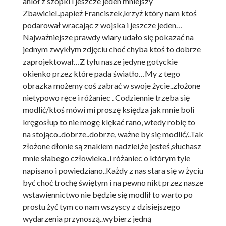
anioł z szopki i jeszcze jeden mniejszy
Zbawiciel..papież Franciszek,krzyż który nam ktoś
podarował wracając z wojska i jeszcze jeden…
Najważniejsze prawdy wiary udało się pokazać na
jednym zwykłym zdjęciu choć chyba ktoś to dobrze
zaprojektował…Z tyłu nasze jedyne gotyckie
okienko przez które pada światło…My z tego
obrazka możemy coś zabrać w swoje życie..złożone
nietypowo ręce i różaniec . Codziennie trzeba się
modlić/ktoś mówi mi proszę księdza jak mnie boli
kręgosłup to nie mogę klękać rano, wtedy robię to
na stojąco..dobrze..dobrze, ważne by się modlić/..Tak
złożone dłonie są znakiem nadziei,że jesteś,słuchasz
mnie słabego człowieka..i różaniec o którym tyle
napisano i powiedziano..Każdy z nas stara się w życiu
być choć trochę świętym i na pewno nikt przez nasze
wstawiennictwo nie będzie się modlił to warto po
prostu żyć tym co nam wszyscy z dzisiejszego
wydarzenia przynoszą..wybierz jedną