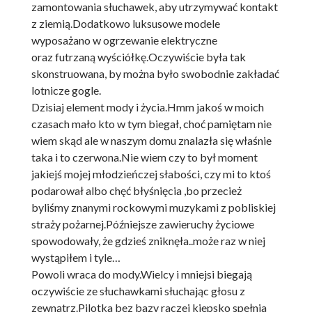
zamontowania słuchawek, aby utrzymywać kontakt
z ziemią.Dodatkowo luksusowe modele
wyposażano w ogrzewanie elektryczne
oraz futrzaną wyściółkę.Oczywiście była tak
skonstruowana, by można było swobodnie za
kładać
lotnicze gogle.
Dzisiaj element mody i życia.Hmm jakoś w moich
czasach mało kto w tym biegał, choć pamiętam nie
wiem skąd ale w naszym domu znalazła się właśnie
taka i to czerwona.Nie wiem czy to był moment
jakiejś mojej młodzieńczej słabości, czy mi to ktoś
podarował albo chęć błyśnięcia ,bo przecież
byliśmy znanymi rockowymi muzykami z pobliskiej
straży pożarnej.Późniejsze zawieruchy życiowe
spowodowały, że gdzieś zniknęła..może raz w niej
wystąpiłem i tyle…
Powoli wraca do mody.Wielcy i mniejsi biegają
oczywiście ze słuchawkami słuchając głosu z
zewnątrz.Pilotka bez bazy raczej kiepsko spełnia