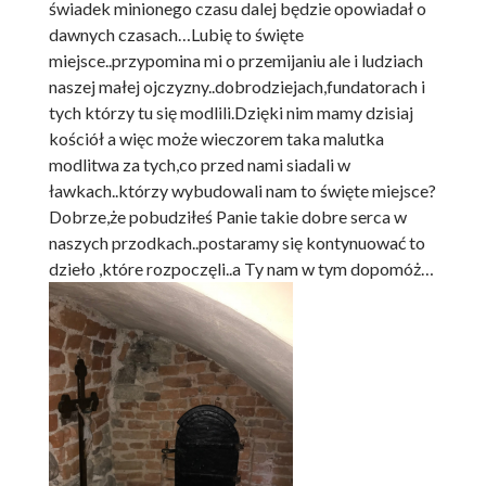
świadek minionego czasu dalej będzie opowiadał o
dawnych czasach…Lubię to święte
miejsce..przypomina mi o przemijaniu ale i ludziach
naszej małej ojczyzny..dobrodziejach,fundatorach i
tych którzy tu się modlili.Dzięki nim mamy dzisiaj
kościół a więc może wieczorem taka malutka
modlitwa za tych,co przed nami siadali w
ławkach..którzy wybudowali nam to święte miejsce?
Dobrze,że pobudziłeś Panie takie dobre serca w
naszych przodkach..postaramy się kontynuować to
dzieło ,które rozpoczęli..a Ty nam w tym dopomóż…