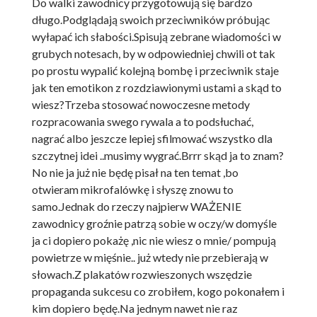
Do walki zawodnicy przygotowują się bardzo
długo.Podglądają swoich przeciwników próbując
wyłapać ich słabości.Spisują zebrane wiadomości w
grubych notesach, by w odpowiedniej chwili ot tak
po prostu wypalić kolejną bombę i przeciwnik staje
jak ten emotikon z rozdziawionymi ustami a skąd to
wiesz?Trzeba stosować nowoczesne metody
rozpracowania swego rywala a to podsłuchać,
nagrać albo jeszcze lepiej sfilmować wszystko dla
szczytnej idei ..musimy wygrać.Brrr skąd ja to znam?
No nie ja już nie będę pisał na ten temat ,bo
otwieram mikrofalówkę i słyszę znowu to
samo.Jednak do rzeczy najpierw WAŻENIE
zawodnicy groźnie patrzą sobie w oczy/w domyśle
ja ci dopiero pokażę ,nic nie wiesz o mnie/ pompują
powietrze w mięśnie.. już wtedy nie przebierają w
słowach.Z plakatów rozwieszonych wszędzie
propaganda sukcesu co zrobiłem, kogo pokonałem i
kim dopiero będę.Na jednym nawet nie raz